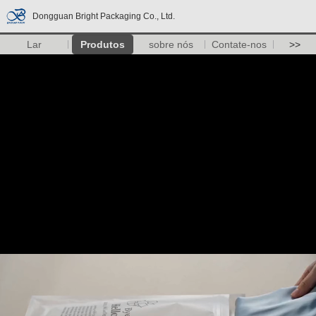
Dongguan Bright Packaging Co., Ltd.
Lar
Produtos
sobre nós
Contate-nos
>>