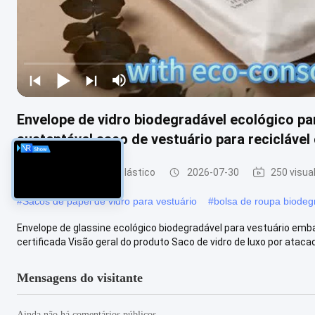
Envelope de vidro biodegradável ecológico p
sustentável saco de vestuário para reciclável 
Saco de papel sem plástico
2026-07-30
250 visua
#
Sacos de papel de vidro para vestuário
#
bolsa de roupa biodeg
Envelope de glassine ecológico biodegradável para vestuário emba
certificada Visão geral do produto Saco de vidro de luxo por atacado
Mensagens do visitante
Ainda não há comentários públicos