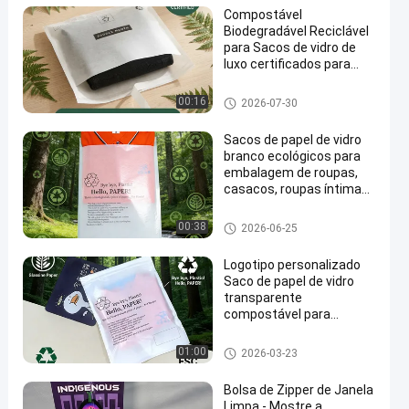
Compostável
Biodegradável Reciclável
para Sacos de vidro de
luxo certificados para
embalagens de vestuário
Saco de papel sem plástico
00:16
2026-07-30
Sacos de papel de vidro
branco ecológicos para
embalagem de roupas,
casacos, roupas íntimas,
embalagem de roupas
biodegradável
Saco de papel glassine
00:38
2026-06-25
Logotipo personalizado
Saco de papel de vidro
transparente
compostável para
embalagens de vestuário
Saco de papel glassine
01:00
2026-03-23
Bolsa de Zipper de Janela
Limpa - Mostre a