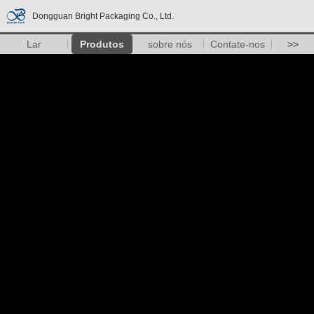
Dongguan Bright Packaging Co., Ltd.
Lar
Produtos
sobre nós
Contate-nos
>>