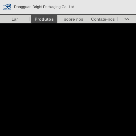
Dongguan Bright Packaging Co., Ltd.
Lar
Produtos
sobre nós
Contate-nos
>>