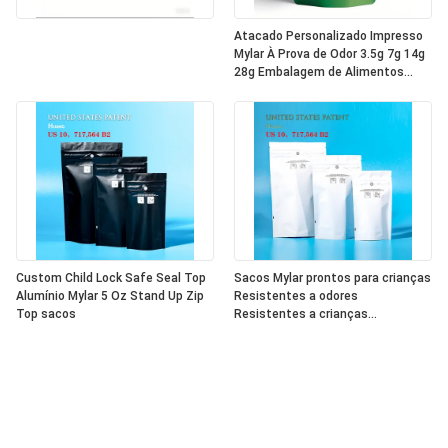
Atacado Personalizado Impresso
Mylar À Prova de Odor 3.5g 7g 14g
28g Embalagem de Alimentos
Stand Up Pouch Zíper Plástico
Laser Tereo Sacos 3.5g Com
Janela
Custom Child Lock Safe Seal Top
Sacos Mylar prontos para crianças
Alumínio Mylar 5 Oz Stand Up Zip
Resistentes a odores
Top sacos
Resistentes a crianças
Resistentes a plástico Fechado
com fecho de fecho Resistentes
a crianças