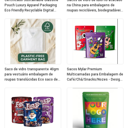
Certificado Sustainable Glassine
Sacos de vidro de luxo no atacado
Pouch Luxury Apparel Packaging
na China para embalagens de
Eco Friendly Recyclable Digital
roupas recicláveis, biodegradáveis ​​
Printing Fur Reino Unido OEM
e ecológicas certificadas
Saco de vidro transparente 40gm
Sacos Mylar Premium
para vestuário embalagem de
Multicamadas para Embalagem de
roupas translúcidas Eco saco de
Café/Chá/Snacks/Nozes - Design
vestuário para certificado
de Selagem Reutilizável
reciclável biodegradável