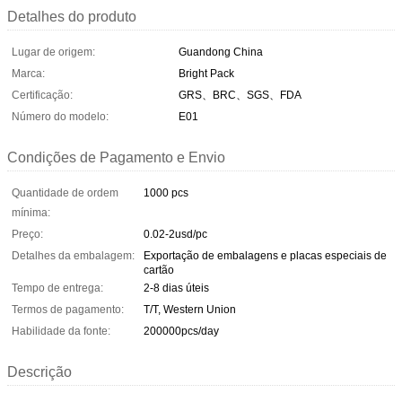
Detalhes do produto
Lugar de origem:
Guandong China
Marca:
Bright Pack
Certificação:
GRS、BRC、SGS、FDA
Número do modelo:
E01
Condições de Pagamento e Envio
Quantidade de ordem
1000 pcs
mínima:
Preço:
0.02-2usd/pc
Detalhes da embalagem:
Exportação de embalagens e placas especiais de
cartão
Tempo de entrega:
2-8 dias úteis
Termos de pagamento:
T/T, Western Union
Habilidade da fonte:
200000pcs/day
Descrição