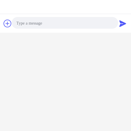
Bate-papo
Pedir um
orçamento
Photo
Video Call
Audio Call