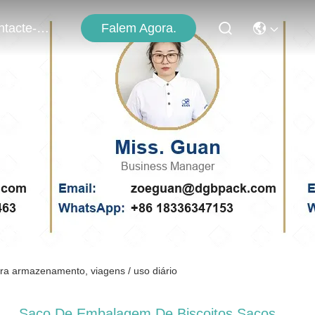
Falem Agora.
Contacte-Nos
ra armazenamento, viagens / uso diário
Saco De Embalagem De Biscoitos Sacos