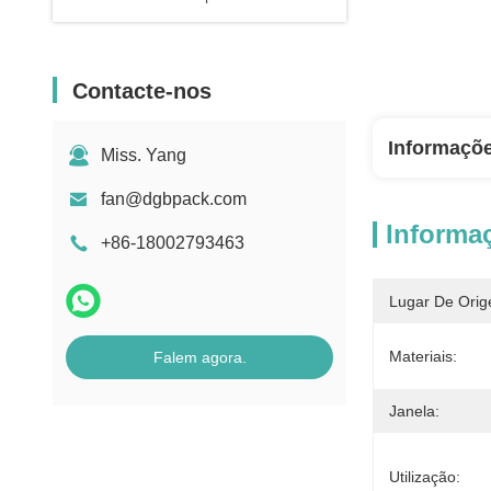
Contacte-nos
Informaçõ
Miss. Yang
fan@dgbpack.com
Informa
+86-18002793463
Lugar De Orig
Materiais:
Falem agora.
Janela:
Utilização: