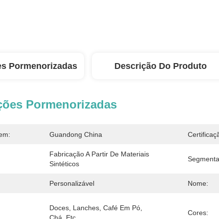
es Pormenorizadas
Descrição Do Produto
ções Pormenorizadas
em:
Guandong China
Certificaç
Fabricação A Partir De Materiais 
Segmenta
Sintéticos
Personalizável
Nome:
Doces, Lanches, Café Em Pó, 
Cores:
Chá, Etc.