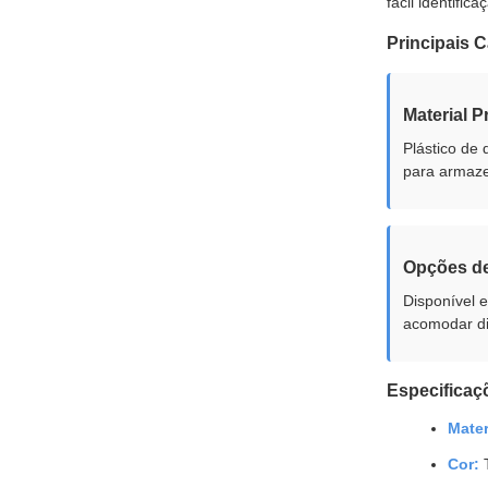
fácil identifi
Principais C
Material 
Plástico de 
para armaz
Opções d
Disponível 
acomodar di
Especificaç
Mater
Cor:
T