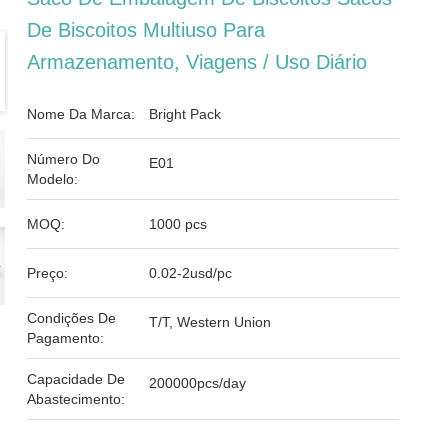
De Biscoitos Multiuso Para
Armazenamento, Viagens / Uso Diário
Nome Da Marca:
Bright Pack
Número Do
E01
Modelo:
MOQ:
1000 pcs
Preço:
0.02-2usd/pc
Condições De
T/T, Western Union
Pagamento:
Capacidade De
200000pcs/day
Abastecimento: