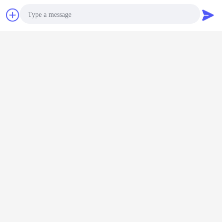
Bate-papo
Pedir um
orçamento
Photo
Video Call
Audio Call