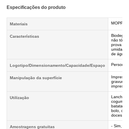
Especificações do produto
MOPP/VM
Materiais
Biodegrad
Características
não tóxic
prova de
umidade,
de água
Personal
Logotipo/Dimensionamento/Capacidade/Espaço
Impressã
Manipulação da superfície
gravura 
impressão
Lanche, 
Utilização
cogumelo
batatas fr
bolo, cho
doces, no
- Sim, sim
Amostragens gratuitas