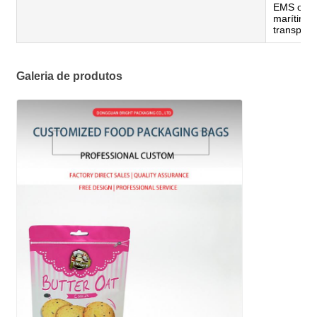
EMS ou p
marítima 
transport
Galeria de produtos