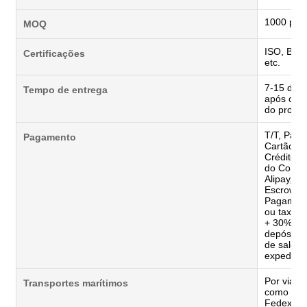
1000 peç
MOQ
ISO, BRC
Certificações
etc.
7-15 dias 
Tempo de entrega
após con
do projec
T/T, Payp
Pagamento
Cartão d
Crédito, 
do Comér
Alipay, C
Escrow, e
Pagament
ou taxa d
+ 30% de
depósito
de saldo 
expediçã
Por via e
Transportes marítimos
como DH
Fedex, U