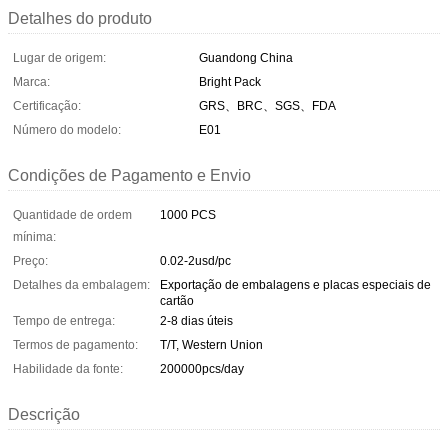
Detalhes do produto
Lugar de origem:
Guandong China
Marca:
Bright Pack
Certificação:
GRS、BRC、SGS、FDA
Número do modelo:
E01
Condições de Pagamento e Envio
Quantidade de ordem
1000 PCS
mínima:
Preço:
0.02-2usd/pc
Detalhes da embalagem:
Exportação de embalagens e placas especiais de
cartão
Tempo de entrega:
2-8 dias úteis
Termos de pagamento:
T/T, Western Union
Habilidade da fonte:
200000pcs/day
Descrição