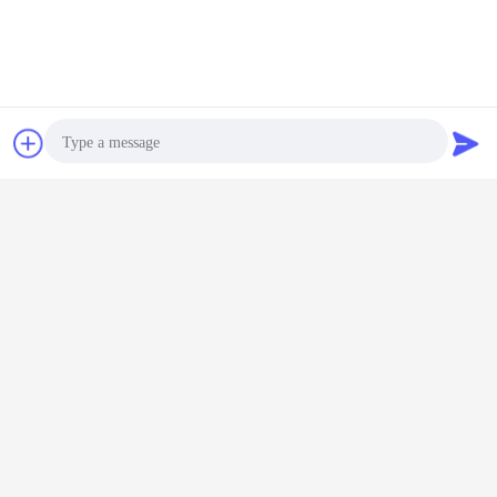
Bate-papo
Pedir um
orçamento
Photo
Video Call
Audio Call