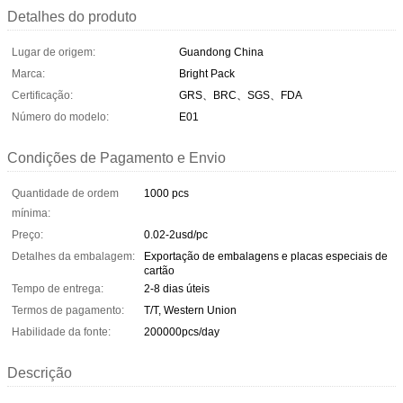
Detalhes do produto
Lugar de origem:
Guandong China
Marca:
Bright Pack
Certificação:
GRS、BRC、SGS、FDA
Número do modelo:
E01
Condições de Pagamento e Envio
Quantidade de ordem
1000 pcs
mínima:
Preço:
0.02-2usd/pc
Detalhes da embalagem:
Exportação de embalagens e placas especiais de
cartão
Tempo de entrega:
2-8 dias úteis
Termos de pagamento:
T/T, Western Union
Habilidade da fonte:
200000pcs/day
Descrição