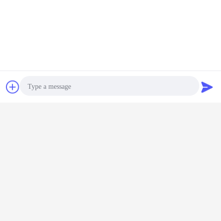
Bate-papo
Pedir um
orçamento
Photo
Video Call
Audio Call