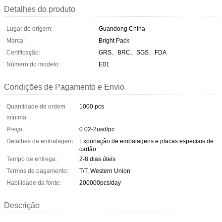
Detalhes do produto
Lugar de origem:
Guandong China
Marca:
Bright Pack
Certificação:
GRS、BRC、SGS、FDA
Número do modelo:
E01
Condições de Pagamento e Envio
Quantidade de ordem
1000 pcs
mínima:
Preço:
0.02-2usd/pc
Detalhes da embalagem:
Exportação de embalagens e placas especiais de
cartão
Tempo de entrega:
2-8 dias úteis
Termos de pagamento:
T/T, Western Union
Habilidade da fonte:
200000pcs/day
Descrição